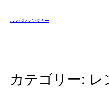
内
容
を
ハレバレレンタカー
ス
キ
ッ
プ
カテゴリー:
レ